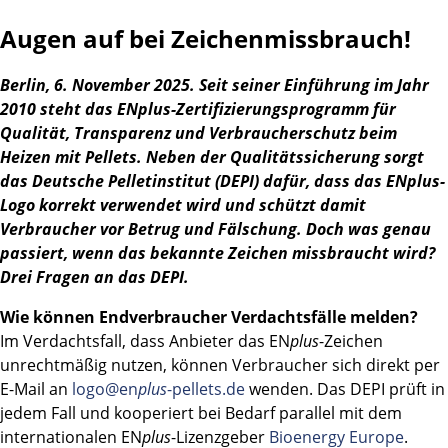
geschützt
Augen auf bei Zeichenmissbrauch!
Berlin, 6. November 2025. Seit seiner Einführung im Jahr
2010 steht das EN
plus
-Zertifizierungsprogramm für
Qualität, Transparenz und Verbraucherschutz beim
Heizen mit Pellets. Neben der Qualitätssicherung sorgt
das Deutsche Pelletinstitut (DEPI) dafür, dass das EN
plus
-
Logo korrekt verwendet wird und schützt damit
Verbraucher vor Betrug und Fälschung. Doch was genau
passiert, wenn das bekannte Zeichen missbraucht wird?
Drei Fragen an das DEPI.
Wie können Endverbraucher Verdachtsfälle melden?
Im Verdachtsfall, dass Anbieter das EN
plus
-Zeichen
unrechtmäßig nutzen, können Verbraucher sich direkt per
E-Mail an
logo@en
plus
-pellets.de
wenden. Das DEPI prüft in
jedem Fall und kooperiert bei Bedarf parallel mit dem
internationalen EN
plus
-Lizenzgeber
Bioenergy Europe
.