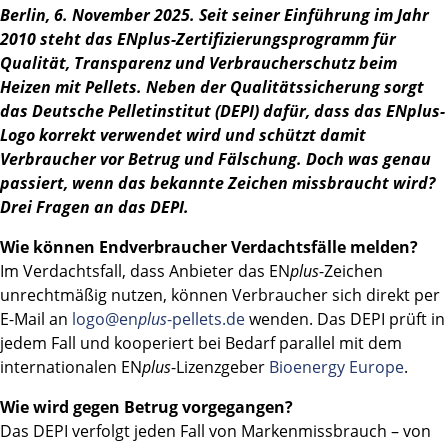
Berlin, 6. November 2025. Seit seiner Einführung im Jahr
2010 steht das EN
plus
-Zertifizierungsprogramm für
Qualität, Transparenz und Verbraucherschutz beim
Heizen mit Pellets. Neben der Qualitätssicherung sorgt
das Deutsche Pelletinstitut (DEPI) dafür, dass das EN
plus
-
Logo korrekt verwendet wird und schützt damit
Verbraucher vor Betrug und Fälschung. Doch was genau
passiert, wenn das bekannte Zeichen missbraucht wird?
Drei Fragen an das DEPI.
Wie können Endverbraucher Verdachtsfälle melden?
Im Verdachtsfall, dass Anbieter das EN
plus
-Zeichen
unrechtmäßig nutzen, können Verbraucher sich direkt per
E-Mail an
logo@en
plus
-pellets.de
wenden. Das DEPI prüft in
jedem Fall und kooperiert bei Bedarf parallel mit dem
internationalen EN
plus
-Lizenzgeber
Bioenergy Europe
.
Wie wird gegen Betrug vorgegangen?
Das DEPI verfolgt jeden Fall von Markenmissbrauch – von